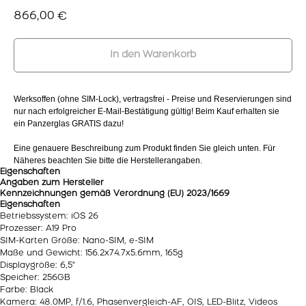
866,00
€
In den Warenkorb
Werksoffen (ohne SIM-Lock), vertragsfrei - Preise und Reservierungen sind
nur nach erfolgreicher E-Mail-Bestätigung gültig! Beim Kauf erhalten sie
ein Panzerglas GRATIS dazu!
Eine genauere Beschreibung zum Produkt finden Sie gleich unten. Für
Näheres beachten Sie bitte die Herstellerangaben.
Eigenschaften
Angaben zum Hersteller
Kennzeichnungen gemäß Verordnung (EU) 2023/1669
Eigenschaften
Betriebssystem: iOS 26
Prozesser: A19 Pro
SIM-Karten Größe: Nano-SIM, e-SIM
Maße und Gewicht: 156.2x74.7x5.6mm, 165g
Displaygröße: 6,5"
Speicher: 256GB
Farbe: Black
Kamera: 48.0MP, f/​1.6, Phasenvergleich-AF, OIS, LED-Blitz, Videos