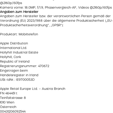
@2160p/​60fps
Kamera vorne: 18.0MP, f/​1.9, Phasenvergleich-AF, Videos @2160p/​60fps
Angaben zum Hersteller
Angaben zum Hersteller bzw. der verantwortlichen Person gemäß der
Verordnung (EU) 2023/988 über die allgemeine Produktsicherheit („EU-
Produktsicherheitsverordnung“, „GPSR“):
Produktart: Mobiltelefon
Apple Distribution
International Ltd.
Hollyhill Industrial Estate
Hollyhill, Cork
Republic of Ireland
Registrierungsnummer: 470672
Eingetragen beim
Handelsregister in Irland
USt-IdNr.: IE9700053D
Apple Retail Europe Ltd. – Austria Branch
FN 464451 t
Teinfaltstrasse 8
1010 Wien
Österreich
00431206092544